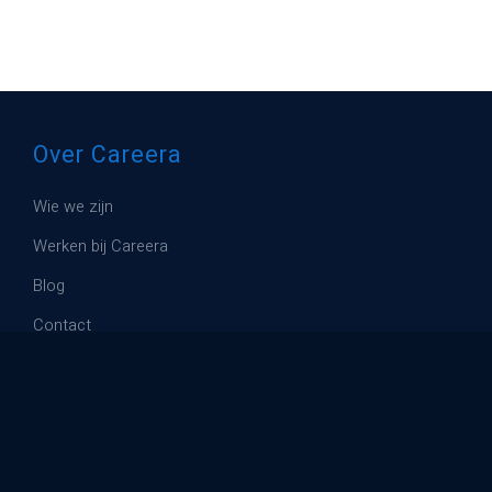
Over Careera
Wie we zijn
Werken bij Careera
Blog
Contact
Kandidaten
Vacatures
Upload je CV