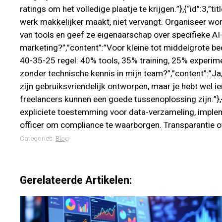
ratings om het volledige plaatje te krijgen.”},{“id”:3,
werk makkelijker maakt, niet vervangt. Organiseer wor
van tools en geef ze eigenaarschap over specifieke AI-
marketing?”,”content”:”Voor kleine tot middelgrote be
40-35-25 regel: 40% tools, 35% training, 25% experimen
zonder technische kennis in mijn team?”,”content”:”Ja,
zijn gebruiksvriendelijk ontworpen, maar je hebt wel 
freelancers kunnen een goede tussenoplossing zijn.”},
expliciete toestemming voor data-verzameling, implem
officer om compliance te waarborgen. Transparantie over
Categories:
Blog
Gerelateerde Artikelen: