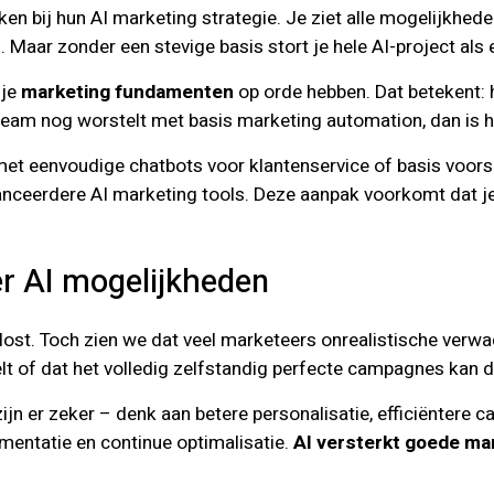
ken bij hun AI marketing strategie. Je ziet alle mogelijkhede
aar zonder een stevige basis stort je hele AI-project als e
 je
marketing fundamenten
op orde hebben. Dat betekent: h
 team nog worstelt met basis marketing automation, dan is 
d met eenvoudige chatbots voor klantenservice of basis voor
vanceerdere AI marketing tools. Deze aanpak voorkomt dat j
r AI mogelijkheden
oplost. Toch zien we dat veel marketeers onrealistische ver
t of dat het volledig zelfstandig perfecte campagnes kan d
zijn er zeker – denk aan betere personalisatie, efficiënter
entatie en continue optimalisatie.
AI versterkt goede ma