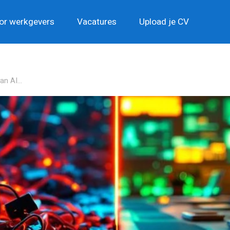
or werkgevers
Vacatures
Upload je CV
n AI...