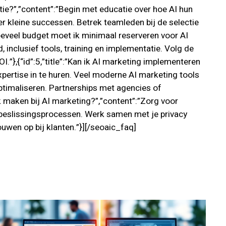
atie?”,”content”:”Begin met educatie over hoe AI hun
r kleine successen. Betrek teamleden bij de selectie
Hoeveel budget moet ik minimaal reserveren voor AI
inclusief tools, training en implementatie. Volg de
”},{“id”:5,”title”:”Kan ik AI marketing implementeren
xpertise in te huren. Veel moderne AI marketing tools
ptimaliseren. Partnerships met agencies of
k maken bij AI marketing?”,”content”:”Zorg voor
-beslissingsprocessen. Werk samen met je privacy
ouwen op bij klanten.”}][/seoaic_faq]