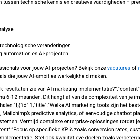
 tussen technische kennis en creatieve vaardigheden – preci
nalyse
 technologische veranderingen
g automation en AI-projecten
ssionals voor jouw AI-projecten? Bekijk onze
vacatures
of
als die jouw AI-ambities werkelijkheid maken.
t ik resultaten zie van AI marketing implementatie?”,”content
 6-12 maanden. Dit hangt af van de complexiteit van je imp
en.”},{“id”:1,”title”:”Welke AI marketing tools zijn het bes
s, Mailchimp’s predictive analytics, of eenvoudige chatbot p
temen. Vermijd complexe enterprise-oplossingen totdat je te
nt”:”Focus op specifieke KPI’s zoals conversion rates, custo
 implementatie. Stel ook kwalitatieve doelen zoals verbeter