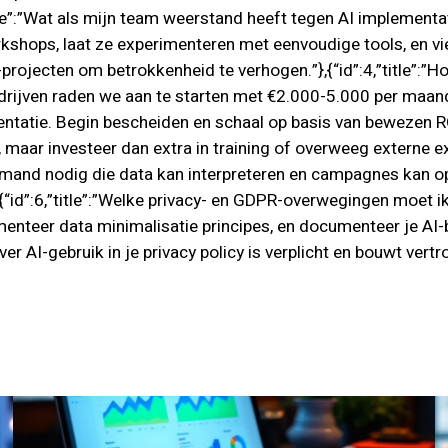
”title”:”Wat als mijn team weerstand heeft tegen AI implement
kshops, laat ze experimenteren met eenvoudige tools, en vie
projecten om betrokkenheid te verhogen.”},{“id”:4,”title”:”
drijven raden we aan te starten met €2.000-5.000 per maand, 
tatie. Begin bescheiden en schaal op basis van bewezen ROI.
 maar investeer dan extra in training of overweeg externe e
iemand nodig die data kan interpreteren en campagnes kan o
{“id”:6,”title”:”Welke privacy- en GDPR-overwegingen moet i
enteer data minimalisatie principes, en documenteer je AI
 AI-gebruik in je privacy policy is verplicht en bouwt vertr