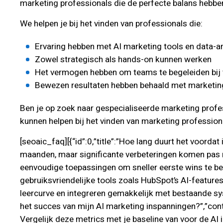
marketing professionals die de perfecte balans hebben
We helpen je bij het vinden van professionals die:
Ervaring hebben met AI marketing tools en data-a
Zowel strategisch als hands-on kunnen werken
Het vermogen hebben om teams te begeleiden bij
Bewezen resultaten hebben behaald met marketin
Ben je op zoek naar gespecialiseerde marketing profe
kunnen helpen bij het vinden van marketing profession
[seoaic_faq][{“id”:0,”title”:”Hoe lang duurt het voorda
maanden, maar significante verbeteringen komen pas na
eenvoudige toepassingen om sneller eerste wins te behal
gebruiksvriendelijke tools zoals HubSpot’s AI-feature
leercurve en integreren gemakkelijk met bestaande sys
het succes van mijn AI marketing inspanningen?”,”conte
Vergelijk deze metrics met je baseline van voor de AI