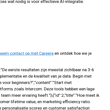
es wat nodig is voor effectieve AI-integratie.
neem contact op met Careera
en ontdek hoe we je
”:”De eerste resultaten zijn meestal zichtbaar na 3-6
lementatie en de kwaliteit van je data. Begin met
te voor beginners?”,”content”:”Start met
latforms zoals Intercom. Deze tools hebben een lage
am meer ervaring heeft.”},{“id”:2,”title”:”Hoe meet ik
mer lifetime value, en marketing efficiency ratio.
de personalisatie scores en customer satisfaction