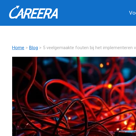
Vo
Home
>
Blog
> 5 veelgemaakte fouten bij het implementeren va