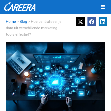
Home
>
Blog
> Hoe centraliseer je
data uit verschillende marketing
tools effectief?