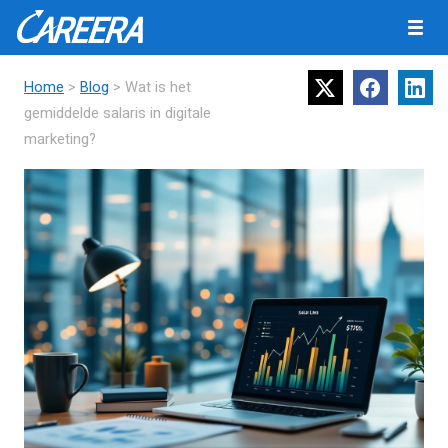
Home
>
Blog
> Wat is het
gemiddelde salaris in digitale
marketing?