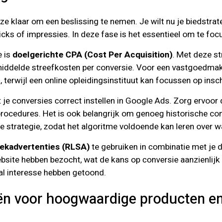
 ze klaar om een beslissing te nemen. Je wilt nu je biedstr
icks of impressies. In deze fase is het essentieel om te foc
e is
doelgerichte CPA (Cost Per Acquisition)
. Met deze st
iddelde streefkosten per conversie. Voor een vastgoedmakela
, terwijl een online opleidingsinstituut kan focussen op insc
 je conversies correct instellen in Google Ads. Zorg ervoor
ocedures. Het is ook belangrijk om genoeg historische con
 strategie, zodat het algoritme voldoende kan leren over wa
oekadvertenties (RLSA)
te gebruiken in combinatie met je d
website hebben bezocht, wat de kans op conversie aanzienli
al interesse hebben getoond.
ën voor hoogwaardige producten en