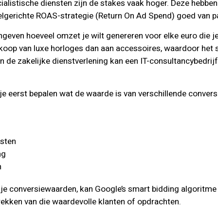
alistische diensten zijn de stakes vaak hoger. Deze hebben
elgerichte ROAS-strategie (Return On Ad Spend) goed van p
ngeven hoeveel omzet je wilt genereren voor elke euro die j
koop van luxe horloges dan aan accessoires, waardoor het 
 In de zakelijke dienstverlening kan een IT-consultancybedri
 eerst bepalen wat de waarde is van verschillende conversie
nsten
ng
n
an je conversiewaarden, kan Google’s smart bidding algoritme
rekken van die waardevolle klanten of opdrachten.