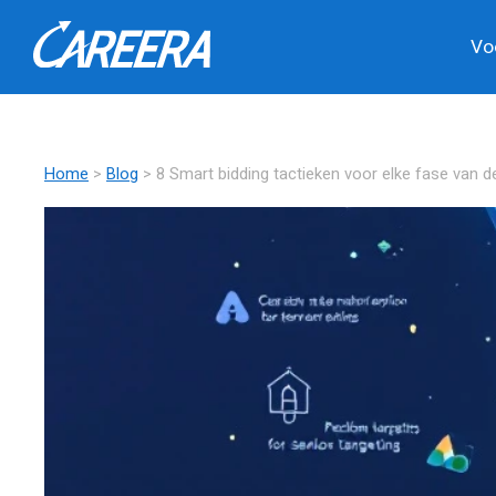
Vo
Home
>
Blog
> 8 Smart bidding tactieken voor elke fase van d