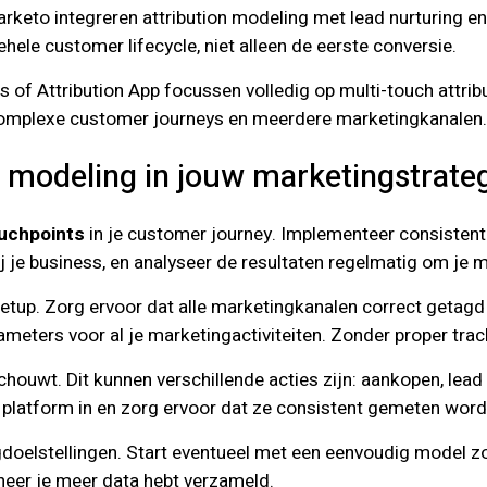
eto integreren attribution modeling met lead nurturing en
ele customer lifecycle, niet alleen de eerste conversie.
cs of Attribution App focussen volledig op multi-touch attrib
 complexe customer journeys en meerdere marketingkanalen.
n modeling in jouw marketingstrate
uchpoints
in je customer journey. Implementeer consistent 
bij je business, en analyseer de resultaten regelmatig om je 
setup. Zorg ervoor dat alle marketingkanalen correct getag
eters voor al je marketingactiviteiten. Zonder proper track
eschouwt. Dit kunnen verschillende acties zijn: aankopen, le
cs platform in en zorg ervoor dat ze consistent gemeten word
ngdoelstellingen. Start eventueel met een eenvoudig model zoa
neer je meer data hebt verzameld.