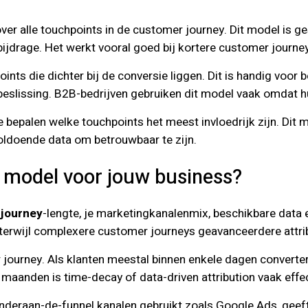
ver alle touchpoints in de customer journey. Dit model is g
 bijdrage. Het werkt vooral goed bij kortere customer journ
nts die dichter bij de conversie liggen. Dit is handig voor 
ke beslissing. B2B-bedrijven gebruiken dit model vaak omdat
 bepalen welke touchpoints het meest invloedrijk zijn. Dit m
voldoende data om betrouwbaar te zijn.
on model voor jouw business?
journey
-lengte, je marketingkanalenmix, beschikbare data e
terwijl complexere customer journeys geavanceerdere attrib
ourney. Als klanten meestal binnen enkele dagen converteren
maanden is time-decay of data-driven attribution vaak effec
onderaan-de-funnel kanalen gebruikt zoals Google Ads, geeft 