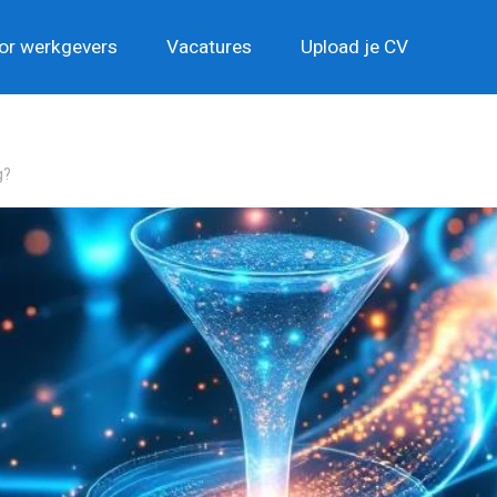
or werkgevers
Vacatures
Upload je CV
g?