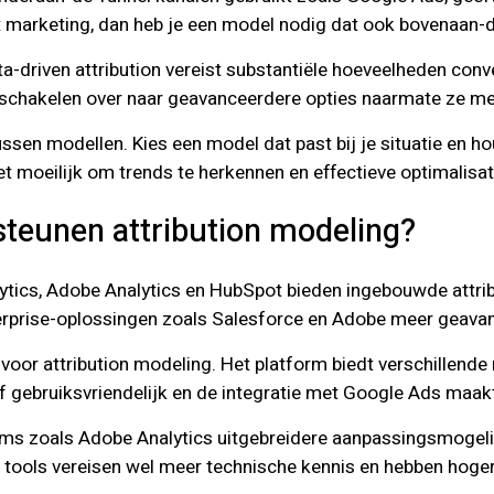
t marketing, dan heb je een model nodig dat ook bovenaan-d
ta-driven attribution vereist substantiële hoeveelheden con
 schakelen over naar geavanceerdere opties naarmate ze me
ussen modellen. Kies een model dat past bij je situatie en
t moeilijk om trends te herkennen en effectieve optimalisat
steunen attribution modeling?
ytics, Adobe Analytics en HubSpot bieden ingebouwde attrib
 enterprise-oplossingen zoals Salesforce en Adobe meer gea
voor attribution modeling. Het platform biedt verschillende mod
tief gebruiksvriendelijk en de integratie met Google Ads maa
forms zoals Adobe Analytics uitgebreidere aanpassingsmoge
e tools vereisen wel meer technische kennis en hebben hoge