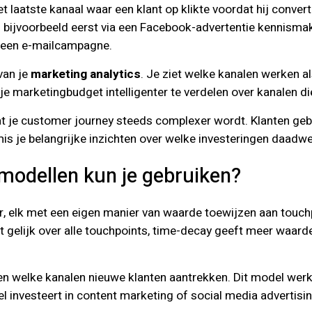
 het laatste kanaal waar een klant op klikte voordat hij conve
n bijvoorbeeld eerst via een Facebook-advertentie kennisma
a een e-mailcampagne.
van je
marketing analytics
. Je ziet welke kanalen werken a
 je marketingbudget intelligenter te verdelen over kanalen di
at je customer journey steeds complexer wordt. Klanten ge
s je belangrijke inzichten over welke investeringen daadwe
 modellen kun je gebruiken?
 elk met een eigen manier van waarde toewijzen aan touchpoin
elt gelijk over alle touchpoints, time-decay geeft meer waarde
ijpen welke kanalen nieuwe klanten aantrekken. Dit model w
 investeert in content marketing of social media advertising, 