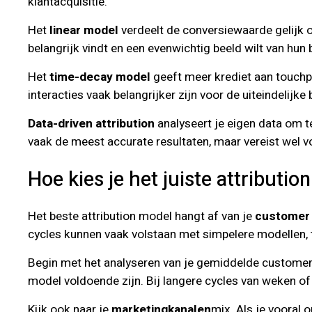
klantacquisitie.
Het
linear model
verdeelt de conversiewaarde gelijk o
belangrijk vindt en een evenwichtig beeld wilt van hun
Het
time-decay model
geeft meer krediet aan touchpoi
interacties vaak belangrijker zijn voor de uiteindelij
Data-driven attribution
analyseert je eigen data om te
vaak de meest accurate resultaten, maar vereist wel 
Hoe kies je het juiste attributi
Het beste attribution model hangt af van je
customer 
cycles kunnen vaak volstaan met simpelere modellen, 
Begin met het analyseren van je gemiddelde customer j
model voldoende zijn. Bij langere cycles van weken of 
Kijk ook naar je
marketingkanalen
mix. Als je vooral 