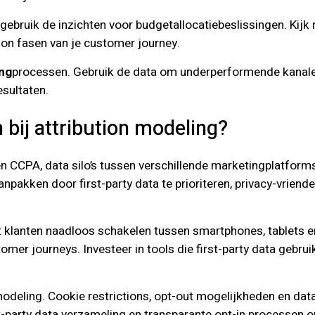
ebruik de inzichten voor budgetallocatiebeslissingen. Kijk n
on fasen van je customer journey.
ng
processen. Gebruik de data om underperformende kanalen t
esultaten.
 bij attribution modeling?
n CCPA, data silo’s tussen verschillende marketingplatforms,
npakken door first-party data te prioriteren, privacy-vrien
at klanten naadloos schakelen tussen smartphones, tablets e
omer journeys. Investeer in tools die first-party data gebr
modeling. Cookie restrictions, opt-out mogelijkheden en dat
-party data verzameling en transparante opt-in processen om