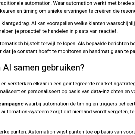
traditionele automation. Waar automation werkt met brede se
keuren en timing om unieke ervaringen te creëren die reson
klantgedrag. AI kan voorspellen welke klanten waarschijnlijk
elpen je proactief te handelen in plaats van reactief.
matisch bijstelt terwijl ze lopen. Als bepaalde berichten be
er dat je constant hoeft te monitoren en handmatig aan te p
n AI samen gebruiken?
n versterken elkaar in een geïntegreerde marketingstrateg
aliseert en personaliseert op basis van data-inzichten en v
lcampagne
waarbij automation de timing en triggers beheert,
et automation-systeem zorgt dat niemand wordt vergeten, ter
erke punten. Automation wijst punten toe op basis van voor