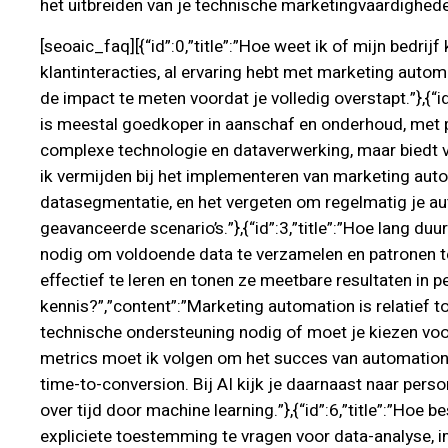
het uitbreiden van je technische marketingvaardighede
[seoaic_faq][{“id”:0,”title”:”Hoe weet ik of mijn bedrij
klantinteracties, al ervaring hebt met marketing auto
de impact te meten voordat je volledig overstapt.”},{“
is meestal goedkoper in aanschaf en onderhoud, met p
complexe technologie en dataverwerking, maar biedt va
ik vermijden bij het implementeren van marketing auto
datasegmentatie, en het vergeten om regelmatig je aut
geavanceerde scenario’s.”},{“id”:3,”title”:”Hoe lang d
nodig om voldoende data te verzamelen en patronen t
effectief te leren en tonen ze meetbare resultaten in p
kennis?”,”content”:”Marketing automation is relatief 
technische ondersteuning nodig of moet je kiezen voor
metrics moet ik volgen om het succes van automation e
time-to-conversion. Bij AI kijk je daarnaast naar pers
over tijd door machine learning.”},{“id”:6,”title”:”Ho
expliciete toestemming te vragen voor data-analyse, i