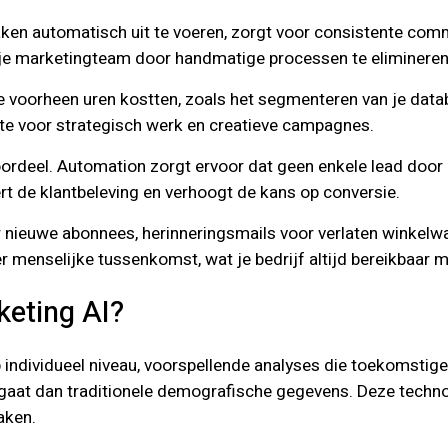
aken automatisch uit te voeren, zorgt voor consistente comm
an je marketingteam door handmatige processen te elimineren
e voorheen uren kostten, zoals het segmenteren van je data
te voor strategisch werk en creatieve campagnes.
ordeel. Automation zorgt ervoor dat geen enkele lead door d
t de klantbeleving en verhoogt de kans op conversie.
nieuwe abonnees, herinneringsmails voor verlaten winkelwa
enselijke tussenkomst, wat je bedrijf altijd bereikbaar ma
keting AI?
individueel niveau, voorspellende analyses die toekomstige t
gaat dan traditionele demografische gegevens. Deze techn
aken.