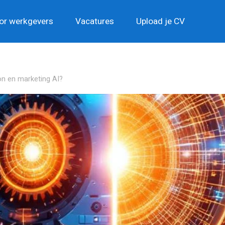
or werkgevers
Vacatures
Upload je CV
on en marketing AI?