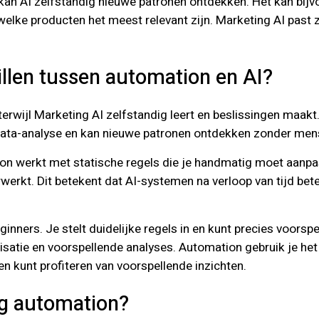
t, kan AI zelfstandig nieuwe patronen ontdekken. Het kan bi
n welke producten het meest relevant zijn. Marketing AI pa
hillen tussen automation en AI?
terwijl Marketing AI zelfstandig leert en beslissingen maa
n data-analyse en kan nieuwe patronen ontdekken zonder men
ion werkt met statische regels die je handmatig moet aanp
erkt. Dit betekent dat AI-systemen na verloop van tijd bet
inners. Je stelt duidelijke regels in en kunt precies voorsp
atie en voorspellende analyses. Automation gebruik je het b
n kunt profiteren van voorspellende inzichten.
ng automation?