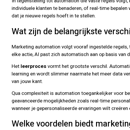
In tegenstelling tot automation die vaste regels volg
individuele klanten te benaderen, of real-time bepale
dat je nieuwe regels hoeft in te stellen.
Wat zijn de belangrijkste versc
Marketing automation volgt vooraf ingestelde regels, 
elke actie, AI past zich automatisch aan op basis va
Het
leerproces
vormt het grootste verschil. Automat
learning en wordt slimmer naarmate het meer data verw
van jouw kant.
Qua complexiteit is automation toegankelijker voor beg
geavanceerde mogelijkheden zoals real-time personalis
wanneer je gepersonaliseerde ervaringen wilt creëren e
Welke voordelen biedt marketi