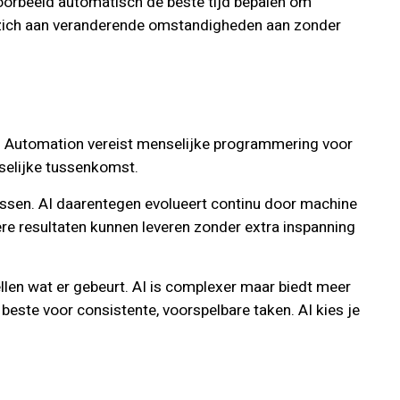
jvoorbeeld automatisch de beste tijd bepalen om
st zich aan veranderende omstandigheden aan zonder
kt. Automation vereist menselijke programmering voor
selijke tussenkomst.
assen. AI daarentegen evolueert continu door machine
ere resultaten kunnen leveren zonder extra inspanning
ellen wat er gebeurt. AI is complexer maar biedt meer
este voor consistente, voorspelbare taken. AI kies je