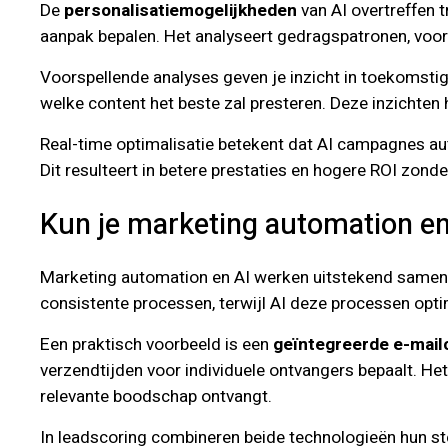
De
personalisatiemogelijkheden
van AI overtreffen 
aanpak bepalen. Het analyseert gedragspatronen, voor
Voorspellende analyses geven je inzicht in toekomstig 
welke content het beste zal presteren. Deze inzichten h
Real-time optimalisatie betekent dat AI campagnes auto
Dit resulteert in betere prestaties en hogere ROI zond
Kun je marketing automation e
Marketing automation en AI werken uitstekend samen e
consistente processen, terwijl AI deze processen optim
Een praktisch voorbeeld is een
geïntegreerde e-mai
verzendtijden voor individuele ontvangers bepaalt. H
relevante boodschap ontvangt.
In leadscoring combineren beide technologieën hun st