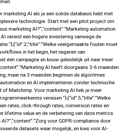
emen.
voor marketing AI als je een solide databasis hebt met
mplexere technologie. Start met een pilot project om
versus marketing AI?”,”content”:”Marketing automation
 AI vereist een hogere investering vanwege de
ie.”},{“id”:2,”title”:”Welke veelgemaakte fouten moet
orkflows in het begin, het negeren van
 met één campagne en bouw geleidelijk uit naar meer
?”,”content”:”Marketing AI heeft doorgaans 3-6 maanden
ring, maar na 3 maanden beginnen de algoritmes
ting automation en AI implementeren zonder technische
ot of Mailchimp. Voor marketing AI heb je meer
ogrammeerkennis vereisen.”},{“id”:5,”title”:”Welke
n rates, click-through rates, conversion rates en
er lifetime value en de verbetering van deze metrics
ting AI?”,”content”:”Zorg voor GDPR-compliance door
iseerde datasets waar mogelijk, en kies voor AI-