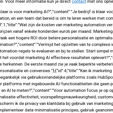
n. Voor meer informatie kun je direct
contact
met ons opn
f klaar is voor marketing AI?”,”content”:”Je bedrijf is klaar 
mation, en een team dat bereid is om te leren werken met co
id”:1,”title”:”Wat zijn de kosten van marketing automation 
rijzen vanaf enkele honderden euro’s per maand. Marketing
ak een hogere ROI door betere personalisatie en optimalisat
mation?”,”content”:”Vermijd het opzetten van te complexe w
omation-regels te evalueren en bij te stellen. Start simpel
uurt het voordat marketing AI effectieve resultaten oplevert
e herkennen. De eerste maand zie je vaak beperkte verbete
ersonalisatie en conversies.”},{“id”:4,”title”:”Kan ik marke
toegankelijk via gebruiksvriendelijke platforms zoals HubSp
 platforms met ingebouwde AI-functionaliteiten die geen pr
n AI te meten?”,”content”:”Voor automation focus je op ope
onalisatie-effectiviteit, voorspellingsnauwkeurigheid, custom
e bescherm ik de privacy van klantdata bij gebruik van marke
mplementeer data-minimalisatie principes, gebruik geanonim